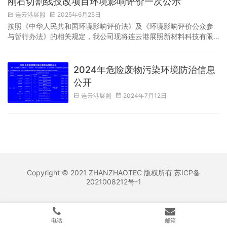
刚石切割线技改项目环境影响评价一次公示
集中区展照新材料现有厂房建设概况：项目计…
连云港展照
2025年6月25日
按照《中华人民共和国环境影响评价法》及《环境影响评价公众参
与暂行办法》的相关规定，我公司现将连云港展照新材料科技有限
公司年产1200万公里金刚石切割线技改项目的相关信息向公众公
开，公告信息如下：一、项目名称及概要项目名称：年产1200万公
里金刚石切割线技改项目建设地点：灌云县杨集镇工业集中区展照
2024年危险废物污染环境防治信息
新材料现有厂房项目建设内容及规模：项目计划总投资500万元，
公开
拟购置金刚石线涂覆机生产线16条、钨丝母线生…
连云港展照
2024年7月12日
Copyright © 2021
ZHANZHAOTEC
版权所有
苏ICP备
2021008212号-1
电话
邮箱