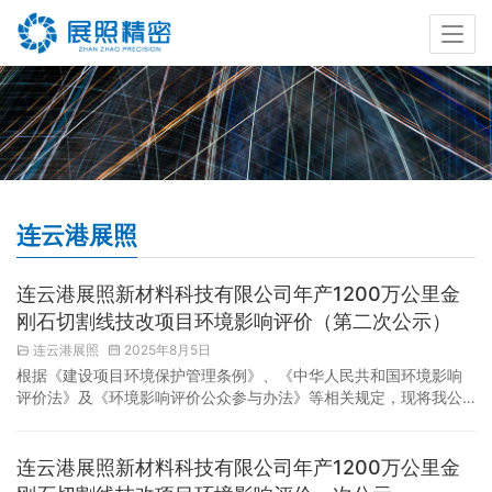
连云港展照
连云港展照新材料科技有限公司年产1200万公里金
刚石切割线技改项目环境影响评价（第二次公示）
连云港展照
2025年8月5日
根据《建设项目环境保护管理条例》、《中华人民共和国环境影响
评价法》及《环境影响评价公众参与办法》等相关规定，现将我公
司“连云港展照新材料科技有限公司年产1200万公里金刚石切割线技
改项目环境影响报告书（征求意见稿）”进行公示。一、建设项目名
称及地址项目名称：年产1200万公里金刚石切割线技改项目建设单
连云港展照新材料科技有限公司年产1200万公里金
位：连云港展照新材料科技有限公司建设地点：灌云县杨集镇工业